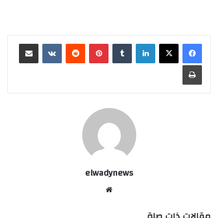
لينكدإن
بينتيريست
مشاركة عبر البريد
طباعة
elwadynews
موقع
الويب
مقالات ذات صلة