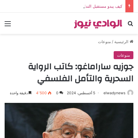
كيف يبدو مستقبل التداول عبر الإنترنت؟
بحث عن
الق
الرئيسية
/
منوعات
منوعات
جوزيه ساراماغو: كاتب الرواية
السحرية والتأمل الفلسفي
elwadynews
5 أغسطس، 2024
0
4٬500
دقيقة واحدة