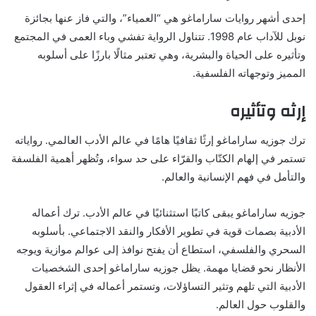
إحدى أشهر روايات ساراماغو هي “العمياء”، والتي فاز عنها بجائزة
نوبل للآداب عام 1998. تتناول الرواية تفشي وباء العمى في المجتمع
وتأثيره على الحياة والبشرية، وهي تعتبر مثالًا بارزًا على أسلوبه
المميز وتوجهاته الفلسفية.
إرثه وتأثيره
ترك جوزيه ساراماغو إرثًا ثقافيًا هامًا في عالم الأدب العالمي. رواياته
تستمر في إلهام الكتّاب والقرّاء على حد سواء، وتُظهر أهمية الفلسفة
والتأمل في فهم الإنسانية والعالم.
جوزيه ساراماغو يبقى كاتبًا استثنائيًا في عالم الأدب. ترك أعماله
الأدبية بصمات قوية في تطوير الأفكار والنقد الاجتماعي. بأسلوبه
السحري والفلسفي، استطاع أن يفتح نوافذ إلى عوالم موازية ويوجه
الأنظار نحو قضايا مهمة. يظل جوزيه ساراماغو إحدى الشخصيات
الأدبية التي تلهم وتثير التساؤلات، وتستمر أعماله في إثراء العقول
والقلوب حول العالم.