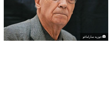
جوزيه ساراماغو