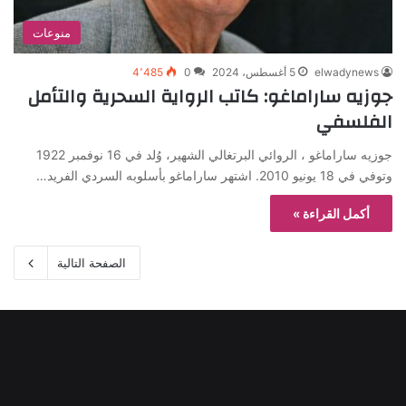
منوعات
elwadynews
5 أغسطس، 2024
0
4٬485
جوزيه ساراماغو: كاتب الرواية السحرية والتأمل
الفلسفي
جوزيه ساراماغو ، الروائي البرتغالي الشهير، وُلد في 16 نوفمبر 1922
وتوفي في 18 يونيو 2010. اشتهر ساراماغو بأسلوبه السردي الفريد…
أكمل القراءة »
الصفحة التالية