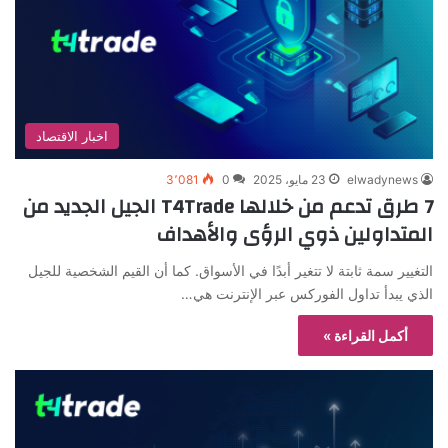
اخبار الاقتصاد
elwadynews
23 مايو، 2025
0
3٬081
7 طرق تدعم من خلالها T4Trade الجيل الجديد من
المتداولين ذوي الرؤى والأهداف
التغيير سمة ثابتة لا تتغير أبدًا في الأسواق. كما أن القيم الشخصية للجيل
الذي يبدأ تداول الفوركس عبر الإنترنت هي…
أكمل القراءة »