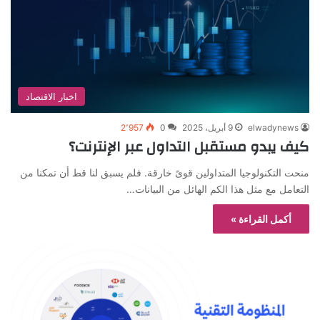
اخبار الاقتصاد
elwadynews
9 أبريل، 2025
0
2٬957
كيف يبدو مستقبل التداول عبر الإنترنت؟
منحت التكنولوجيا المتداولين قوىً خارقة. فلم يسبق لنا قط أن تمكنا من
التعامل مع مثل هذا الكم الهائل من البيانات…
أكمل القراءة »